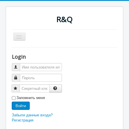
R&Q
Включить/
выключить
навигацию
Новости
Форум
Login
Оглавление
Последнее
Поиск
Скачать
Ночные сборки
Файлы
RQводство
Запомнить меня
Войти
Забыли данные входа?
Регистрация