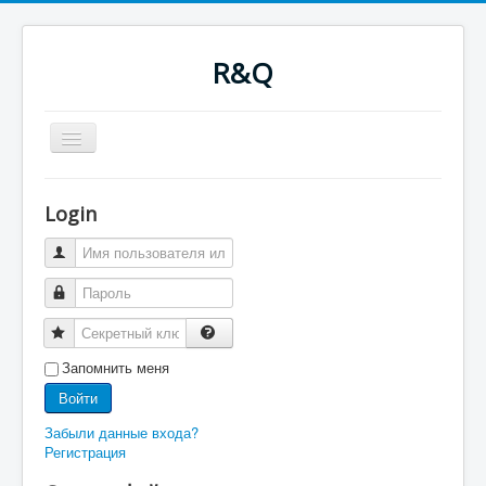
R&Q
Включить/
выключить
навигацию
Новости
Форум
Login
Оглавление
Последнее
Поиск
Скачать
Ночные сборки
Файлы
RQводство
Запомнить меня
Войти
Забыли данные входа?
Регистрация