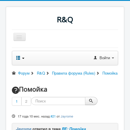
R&Q
Включить/
выключить
навигацию
Новости
Форум
Войти
Оглавление
Последнее
Поиск
Форум
R&Q
Правила форума (Rules)
Помойка
Скачать
Ночные сборки
Файлы
Помойка
RQводство
1
2
17 года 10 мес. назад
#21
от
Jayrome
Jayrome
ответил в теме
RE: Помойка