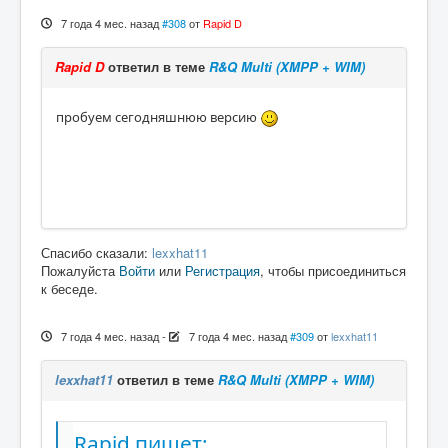
7 года 4 мес. назад
#308
от
Rapid D
Rapid D
ответил в теме
R&Q Multi (XMPP + WIM)
пробуем сегодняшнюю версию
Спасибо сказали:
lexxhat11
Пожалуйста
Войти
или
Регистрация
, чтобы присоединиться
к беседе.
7 года 4 мес. назад
-
7 года 4 мес. назад
#309
от
lexxhat11
lexxhat11
ответил в теме
R&Q Multi (XMPP + WIM)
Rapid пишет: