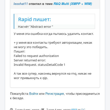
lexxhat11
ответил в теме
R&Q Multi (XMPP + WIM)
Rapid пишет:
Насчёт "Abstract error "
У меня эта ошибка когда пытаюсь удалить контакт.
+ у меня все контакты требуют авторизации, никак
не могу это победить.
Пишет:
Failed to request authorization
Server returned error:
Invalid Request. statusDetailCode 1
А так все супер, наконец вернулся на rnq, никак не
мог привыкнуть к qip.
Пожалуйста
Войти
или
Регистрация
, чтобы присоединиться
к беседе.
7 года 4 мес. назад
-
7 года 4 мес. назад
#303
от
DC_