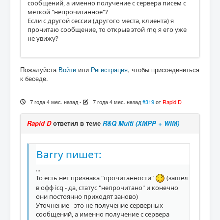
сообщений, а именно получение с сервера писем с
меткой "непрочитанное"?
Если с другой сессии (другого места, клиента) я
прочитаю сообщение, то открыв этой rnq я его уже
не увижу?
Пожалуйста
Войти
или
Регистрация
, чтобы присоединиться
к беседе.
7 года 4 мес. назад
-
7 года 4 мес. назад
#319
от
Rapid D
Rapid D
ответил в теме
R&Q Multi (XMPP + WIM)
Barry пишет:
...
То есть нет признака "прочитанности"
(зашел
в офф icq - да, статус "непрочитано" и конечно
они постоянно приходят заново)
Уточнение - это не получение серверных
сообщений, а именно получение с сервера