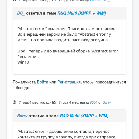
DC_
ответил в теме
R&Q Multi (XMPP + WIM)
"Abstract error " вылетает. Плагинов сам не ставил.
Во вчерашней версии не было "Abstract error " у
меня... но просила вводить пасс каждого уина.
Upd... теперь и во вчерашней сборке "Abstract error
" вылетает.
Win10
Пожалуйста
Войти
или
Регистрация
, чтобы присоединиться
к беседе.
7 года 4 мес. назад
-
7 года 4 мес. назад
#304
от
Barry
Barry
ответил в теме
R&Q Multi (XMPP + WIM)
"Abstract error" - добавление контакта, перенос
контакта из группу в группу, иногда при отправке