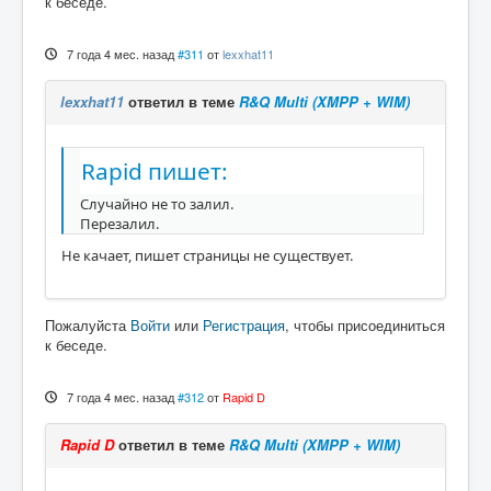
к беседе.
7 года 4 мес. назад
#311
от
lexxhat11
lexxhat11
ответил в теме
R&Q Multi (XMPP + WIM)
Rapid пишет:
Случайно не то залил.
Перезалил.
Не качает, пишет страницы не существует.
Пожалуйста
Войти
или
Регистрация
, чтобы присоединиться
к беседе.
7 года 4 мес. назад
#312
от
Rapid D
Rapid D
ответил в теме
R&Q Multi (XMPP + WIM)