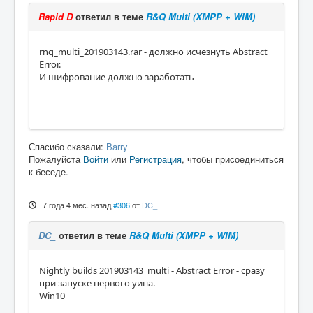
Rapid D
ответил в теме
R&Q Multi (XMPP + WIM)
rnq_multi_201903143.rar - должно исчезнуть Abstract
Error.
И шифрование должно заработать
Спасибо сказали:
Barry
Пожалуйста
Войти
или
Регистрация
, чтобы присоединиться
к беседе.
7 года 4 мес. назад
#306
от
DC_
DC_
ответил в теме
R&Q Multi (XMPP + WIM)
Nightly builds 201903143_multi - Abstract Error - сразу
при запуске первого уина.
Win10