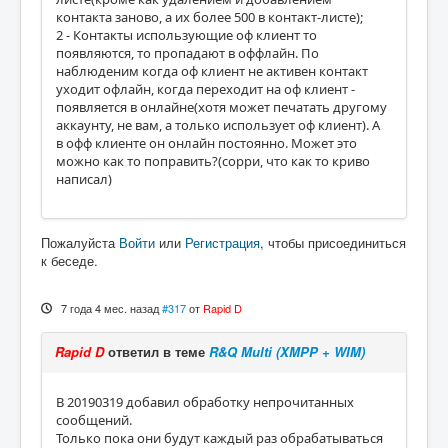
контакта заново, а их более 500 в контакт-листе);
2 - Контакты использующие оф клиент то
появляются, то пропадают в оффлайн. По
наблюденим когда оф клиент не активен контакт
уходит офлайн, когда переходит на оф клиент -
появляется в онлайне(хотя может печатать другому
аккаунту, не вам, а только использует оф клиент). А
в офф клиенте он онлайн постоянно. Может это
можно как то поправить?(сорри, что как то криво
написал)
Пожалуйста
Войти
или
Регистрация
, чтобы присоединиться
к беседе.
7 года 4 мес. назад
#317
от
Rapid D
Rapid D
ответил в теме
R&Q Multi (XMPP + WIM)
В 20190319 добавил обработку непрочитанных
сообщений.
Только пока они будут каждый раз обрабатываться