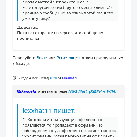
писем с меткой "непрочитанное"?
Если с другой сессии (другого места, клиента) я
прочитаю сообщение, то открыв этой rnq я его
уже не увижу?
Да, всё так.
Пока нет отправки на сервер, что сообщения
прочитаны
Пожалуйста
Войти
или
Регистрация
, чтобы присоединиться
к беседе.
7 года 4 мес. назад
#320
от
Mikanoshi
Mikanoshi
ответил в теме
R&Q Multi (XMPP + WIM)
lexxhat11 пишет:
2 - Контакты использующие оф клиент то
появляются, то пропадают в оффлайн. По
наблюденим когда оф клиент не активен контакт
уходит офлайн, когда переходит на оф клиент -