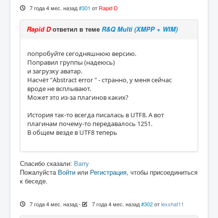
7 года 4 мес. назад
#301
от
Rapid D
Rapid D
ответил в теме
R&Q Multi (XMPP + WIM)
попробуйте сегодняшнюю версию.
Поправил группы (надеюсь)
и загрузку аватар.
Насчёт "Abstract error " - странно, у меня сейчас
вроде не всплывают.
Может это из-за плагинов каких?
История так-то всегда писалась в UTF8. А вот
плагинам почему-то передавалось 1251.
В общем везде в UTF8 теперь
Спасибо сказали:
Barry
Пожалуйста
Войти
или
Регистрация
, чтобы присоединиться
к беседе.
7 года 4 мес. назад
-
7 года 4 мес. назад
#302
от
lexxhat11