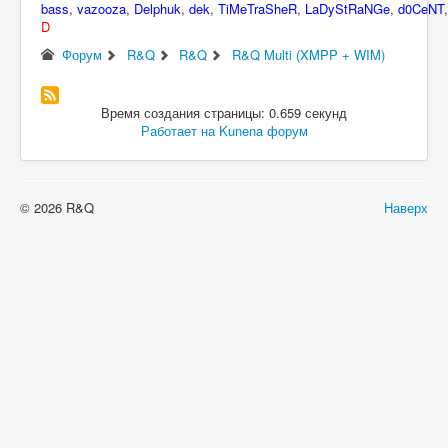
bass
,
vazooza
,
Delphuk
,
dek
,
TiMeTraSheR
,
LaDyStRaNGe
,
d0CeNT
D
Форум
R&Q
R&Q
R&Q Multi (XMPP + WIM)
Время создания страницы: 0.659 секунд
Работает на
Kunena форум
© 2026 R&Q
Наверх