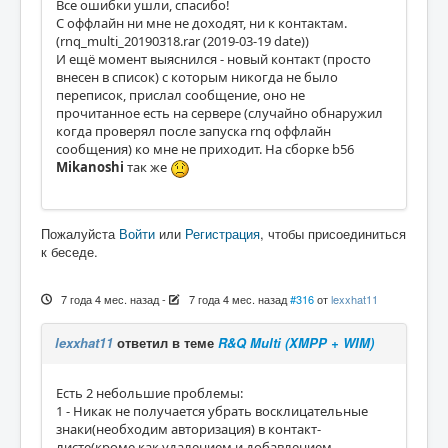
Все ошибки ушли, спасибо!
С оффлайн ни мне не доходят, ни к контактам.
(rnq_multi_20190318.rar (2019-03-19 date))
И ещё момент выяснился - новый контакт (просто
внесен в список) с которым никогда не было
переписок, прислал сообщение, оно не
прочитанное есть на сервере (случайно обнаружил
когда проверял после запуска rnq оффлайн
сообщения) ко мне не приходит. На сборке b56
Mikanoshi
так же
Пожалуйста
Войти
или
Регистрация
, чтобы присоединиться
к беседе.
7 года 4 мес. назад
-
7 года 4 мес. назад
#316
от
lexxhat11
lexxhat11
ответил в теме
R&Q Multi (XMPP + WIM)
Есть 2 небольшие проблемы:
1 - Никак не получается убрать восклицательные
знаки(необходим авторизация) в контакт-
листе(кроме как удалением и добавлением