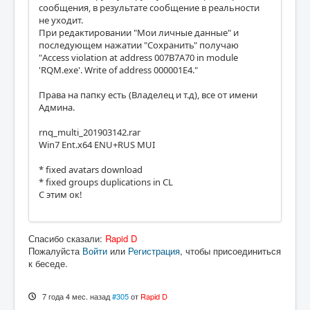
сообщения, в результате сообщение в реальности
не уходит.
При редактировании "Мои личные данные" и
последующем нажатии "Сохранить" получаю
"Access violation at address 007B7A70 in module
'RQM.exe'. Write of address 000001E4."
Права на папку есть (Владелец и т.д), все от имени
Админа.
rnq_multi_201903142.rar
Win7 Ent.x64 ENU+RUS MUI
* fixed avatars download
* fixed groups duplications in CL
С этим ок!
Спасибо сказали:
Rapid D
Пожалуйста
Войти
или
Регистрация
, чтобы присоединиться
к беседе.
7 года 4 мес. назад
#305
от
Rapid D