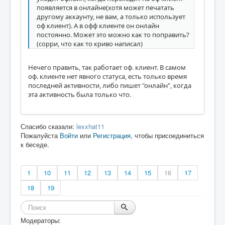
появляется в онлайне(хотя может печатать
другому аккаунту, не вам, а только использует
оф клиент). А в офф клиенте он онлайн
постоянно. Может это можно как то поправить?
(сорри, что как то криво написал)
Нечего править, так работает оф. клиент. В самом
оф. клиенте нет явного статуса, есть только время
последней активности, либо пишет "онлайн", когда
эта активность была только что.
Спасибо сказали:
lexxhat11
Пожалуйста
Войти
или
Регистрация
, чтобы присоединиться
к беседе.
1
10
11
12
13
14
15
16
17
18
19
Модераторы: