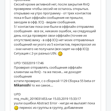
Сессий кроме активной нет, после закрытия RnQ
проверяем чтобы сессий не осталось открытых.
открываю на утро программу - от трех контактов
пока я был оффлайн сообщения не пришли,
заходим в офф. ICQ - видим сообщения.
5 ! контактам пока они были в оффлайн отправляю
сообщения - все ок, никаких ошибок, на следующий
день когда проверял свои оффлайн (точнее их
отсутствие) вижу - в офф ICQ нет моих отправленых
сообщений ни укого из 5 контактов, переспросил их
- они ничего не получали (все сидят на офф ICQ)
Ситуация с 2-ух разныз UIN.
UPD 15032019 17:46
Проверил отправлять сообщения оффлайн
клиентам на RnQ - та же песня... не доходят
сообщения
кстати проверил, с о сборкой 1129 Сборка 55 beta от
Mikanoshi
то же самое....
UPD
rnq_multi_2019031453.rar 15.03.2019 15:33:17
ушли ошибки Abstract Error - нигде не вылазят пока
перенос из группы в группу, добавление