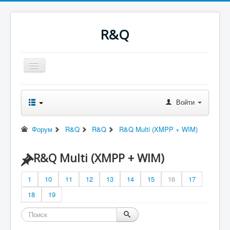
R&Q
Включить/
выключить
навигацию
Новости
Форум
Войти
Оглавление
Последнее
Поиск
Форум
R&Q
R&Q
R&Q Multi (XMPP + WIM)
Скачать
Ночные сборки
Файлы
R&Q Multi (XMPP + WIM)
RQводство
1
10
11
12
13
14
15
16
17
18
19