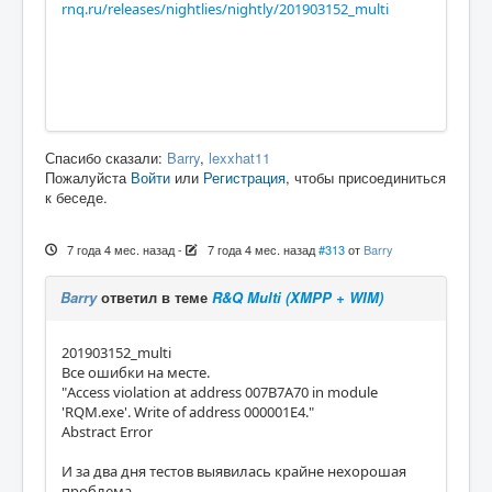
rnq.ru/releases/nightlies/nightly/201903152_multi
Спасибо сказали:
Barry
,
lexxhat11
Пожалуйста
Войти
или
Регистрация
, чтобы присоединиться
к беседе.
7 года 4 мес. назад
-
7 года 4 мес. назад
#313
от
Barry
Barry
ответил в теме
R&Q Multi (XMPP + WIM)
201903152_multi
Все ошибки на месте.
"Access violation at address 007B7A70 in module
'RQM.exe'. Write of address 000001E4."
Abstract Error
И за два дня тестов выявилась крайне нехорошая
проблема.