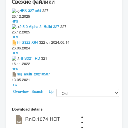
Свежие файлики
HFS 327 x64
327
25.12.2025
HFS
2.5.0 Alpha 3. Build 327
327
25.12.2025
HFS
HFS322 X64
322 от 2024.06.14
26.06.2024
HFS
HFS321_RD
321
16.11.2022
HFS
rnq_multi_20210507
13.05.2021
R Q
Overview
Search
Up
Download details
RnQ.1074
HOT