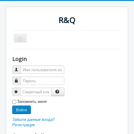
R&Q
Включить/
выключить
навигацию
Новости
Форум
Login
Оглавление
Последнее
Поиск
Скачать
Ночные сборки
Файлы
RQводство
Запомнить меня
Войти
Забыли данные входа?
Регистрация