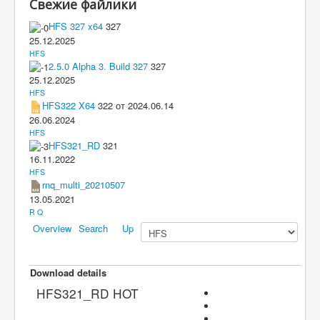
Свежие файлики
HFS 327 x64
327
25.12.2025
HFS
2.5.0 Alpha 3. Build 327
327
25.12.2025
HFS
HFS322 X64
322 от 2024.06.14
26.06.2024
HFS
HFS321_RD
321
16.11.2022
HFS
rnq_multi_20210507
13.05.2021
R Q
Overview
Search
Up
Download details
HFS321_RD
HOT