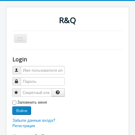
R&Q
Включить/
выключить
навигацию
Новости
Форум
Login
Оглавление
Последнее
Поиск
Скачать
Ночные сборки
Файлы
RQводство
Запомнить меня
Войти
Забыли данные входа?
Регистрация