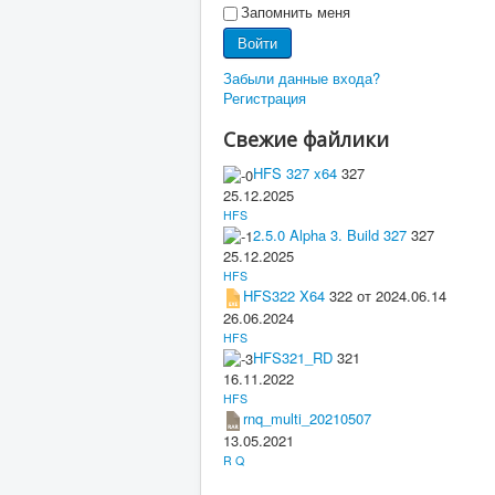
Запомнить меня
Войти
Забыли данные входа?
Регистрация
Свежие файлики
HFS 327 x64
327
25.12.2025
HFS
2.5.0 Alpha 3. Build 327
327
25.12.2025
HFS
HFS322 X64
322 от 2024.06.14
26.06.2024
HFS
HFS321_RD
321
16.11.2022
HFS
rnq_multi_20210507
13.05.2021
R Q