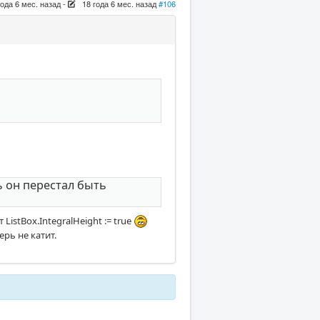
года 6 мес. назад
-
18 года 6 мес. назад
#106
ь он перестал быть
ListBox.IntegralHeight := true
ерь не катит.