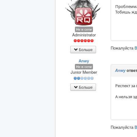
Проблемма 
Тобишь жди
Не в сети
Administrator
Пожалуйста
В
Больше
Anwy
Не в сети
Anwy
ответ
Junior Member
Респект за 
Больше
А нельзя з
Пожалуйста
В