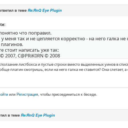
тветил в теме
Re:RnQ Eye Plugin
te:
понятно что поправил.
 у меня так и не цепляется корректно - на него галка не 
 плагинов.
те стоит написать уже так:
 © 2007, C@PRiK0RN © 2008
ползание листбокса и пустые строки вместо выделенных уинов в спис
ообще плагин смотришь, если на него галка не ставится? Она слетает, а
ойти
или
Регистрация
, чтобы присоединиться к беседе.
тил в теме
Re:RnQ Eye Plugin