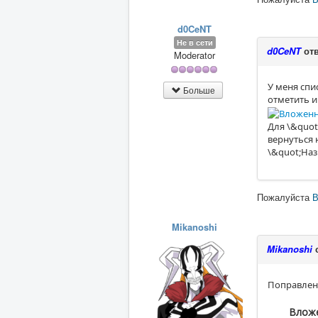
d0CeNT
Не в сети
d0CeNT
отв
Moderator
У меня спи
Больше
отметить и
Для \&quot
вернуться 
\&quot;Наз
Пожалуйста
В
Mikanoshi
Mikanoshi
о
Поправлен
Вложе