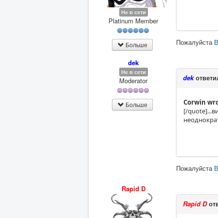
Не в сети
Platinum Member
Пожалуйста
В
Больше
dek
Не в сети
dek
ответи
Moderator
Corwin wro
Больше
[/quote]...
неоднократ
Пожалуйста
В
Rapid D
Rapid D
отв