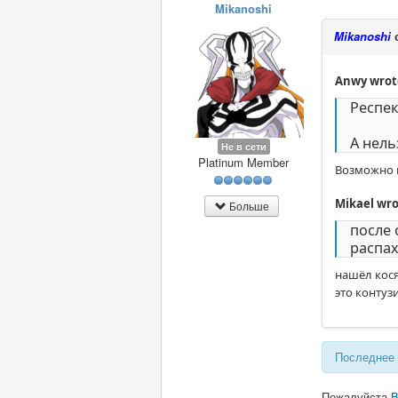
Mikanoshi
Mikanoshi
о
Anwy wrot
Респек
А нель
Не в сети
Platinum Member
Возможно 
Mikael wro
Больше
после 
распах
нашёл косяк
это контузи
Последнее 
Пожалуйста
В