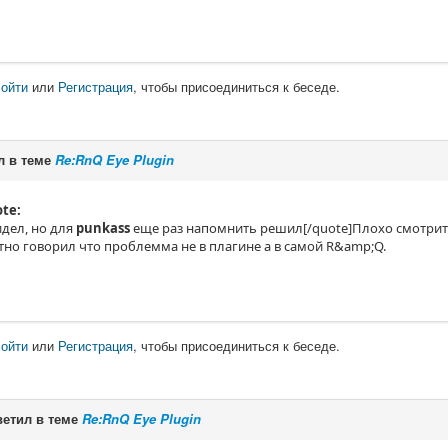
ойти
или
Регистрация
, чтобы присоединиться к беседе.
л в теме
Re:RnQ Eye Plugin
te:
видел, но для
punkass
еще раз напомнить решил[/quote]Плохо смотрит
но говорил что проблемма не в плагине а в самой R&amp;Q.
ойти
или
Регистрация
, чтобы присоединиться к беседе.
етил в теме
Re:RnQ Eye Plugin