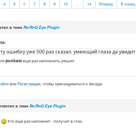
4
5
6
7
8
9
10
...
14
Вперед
В конец
етил в теме
Re:RnQ Eye Plugin
te:
эту ошибку уже 500 раз сказал. умеющий глаза да увидит
для
punkass
еще раз напомнить решил
ойти
или
Регистрация
, чтобы присоединиться к беседе.
тветил в теме
Re:RnQ Eye Plugin
о
Кто ещё раз напомнит - получит в глаз.