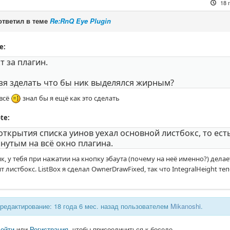
18 
тветил в теме
Re:RnQ Eye Plugin
e:
т за плагин.
зя зделать что бы ник выделялся жирным?
всё
знал бы я ещё как это сделать
te:
открытия списка уинов уехал основной листбокс, то ест
нутым на всё окно плагина.
, у тебя при нажатии на кнопку эбаута (почему на неё именно?) делает 
т листбокс. ListBox я сделал OwnerDrawFixed, так что IntegralHeight теп
редактирование: 18 года 6 мес. назад пользователем
Mikanoshi
.
ойти
или
Регистрация
, чтобы присоединиться к беседе.