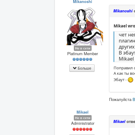
Mikanoshi
Mikanoshi
о
Mikael wro
чет не
плагин
других
Не в сети
В эбау
Platinum Member
Mikael
Поправил с
Больше
А как ты в
Эбаут -
Пожалуйста
В
Mikael
Не в сети
Mikael
отве
Administrator