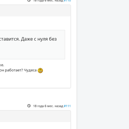
ставится. Даже с нуля без
ке.
 он работает? Чудеса
18 года 6 мес. назад
#111