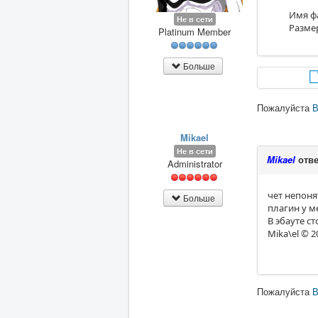
Имя ф
Не в сети
Разме
Platinum Member
Больше
Пожалуйста
В
Mikael
Не в сети
Mikael
отве
Administrator
чет непоня
Больше
плагин у ме
В эбауте ст
Mika\el © 
Пожалуйста
В