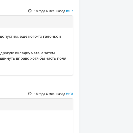
18 года 6 мес. назад
#107
 допустим, еще кого-то галочкой
другую вкладку чата, а затем
адвинуть вправо хотя бы часть поля
18 года 6 мес. назад
#108