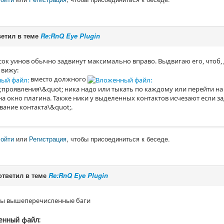
етил в теме
Re:RnQ Eye Plugin
сок уинов обычно задвинут максимально вправо. Выдвигаю его, чтоб,
 вижу:
вместо должного
;проявления\&quot; ника надо или тыкать по каждому или перейти на 
на окно плагина. Также ники у выделенных контактов исчезают если з
вание контакта\&quot;.
ойти
или
Регистрация
, чтобы присоединиться к беседе.
тветил в теме
Re:RnQ Eye Plugin
ы вышеперечисленные баги
нный файл: