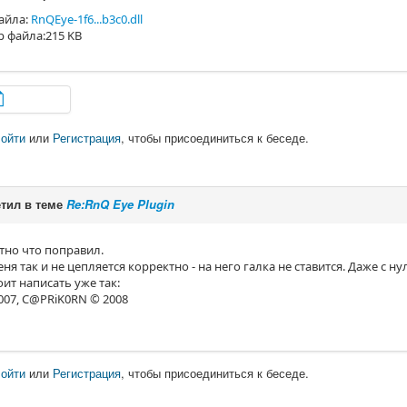
айла:
RnQEye-1f6...b3c0.dll
р файла:215 KB
ойти
или
Регистрация
, чтобы присоединиться к беседе.
тил в теме
Re:RnQ Eye Plugin
тно что поправил.
ня так и не цепляется корректно - на него галка не ставится. Даже с ну
оит написать уже так:
2007, C@PRiK0RN © 2008
ойти
или
Регистрация
, чтобы присоединиться к беседе.