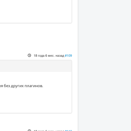
18 года 6 мес. назад
#109
ля без других плагинов.
18 года 6 мес. назад
#110