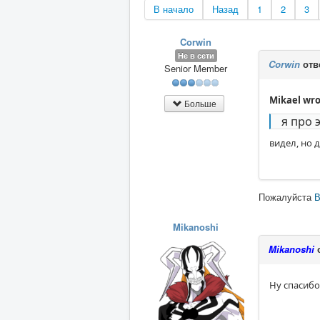
В начало
Назад
1
2
3
Corwin
Не в сети
Corwin
отв
Senior Member
Mikael wro
Больше
я про 
видел, но 
Пожалуйста
В
Mikanoshi
Mikanoshi
о
Ну спасиб