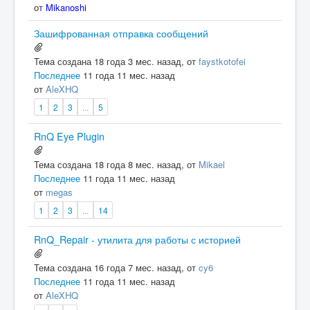
от
Mikanoshi
Зашифрованная отправка сообщений
Тема создана 18 года 3 мес. назад, от
faystkotofei
Последнее
11 года 11 мес. назад
от
AleXHQ
1
2
3
...
5
RnQ Eye Plugin
Тема создана 18 года 8 мес. назад, от
Mikael
Последнее
11 года 11 мес. назад
от
megas
1
2
3
...
14
RnQ_Repair - утилита для работы с историей
Тема создана 16 года 7 мес. назад, от
cy6
Последнее
11 года 11 мес. назад
от
AleXHQ