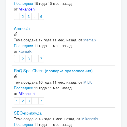
Последнее
10 года 10 мес. назад
от
Mikanoshi
1
2
3
...
6
Amnesia
Тема создана 17 года 11 мес. назад, от
xternalx
Последнее
11 года 11 мес. назад
от
xternalx
1
2
3
...
7
RnQ SpellCheck (проверка правописания)
Тема создана 16 года 11 мес. назад, от
MiLK
Последнее
11 года 11 мес. назад
от
Mikanoshi
1
2
3
...
7
SEO-приблуда
Тема создана 18 года 1 мес. назад, от
Mikanoshi
Последнее
11 года 11 мес. назад