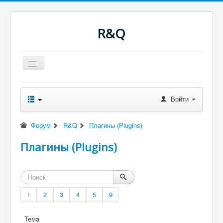
R&Q
Включить/
выключить
навигацию
Новости
Форум
Войти
Оглавление
Последнее
Поиск
Форум
R&Q
Плагины (Plugins)
Скачать
Ночные сборки
Плагины (Plugins)
Файлы
RQводство
1
2
3
4
5
9
Тема