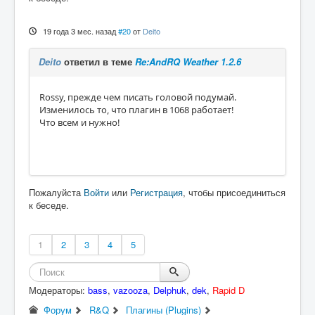
19 года 3 мес. назад
#20
от
Deito
Deito
ответил в теме
Re:AndRQ Weather 1.2.6
Rossy, прежде чем писать головой подумай.
Изменилось то, что плагин в 1068 работает!
Что всем и нужно!
Пожалуйста
Войти
или
Регистрация
, чтобы присоединиться
к беседе.
1
2
3
4
5
Модераторы:
bass
,
vazooza
,
Delphuk
,
dek
,
Rapid D
Форум
R&Q
Плагины (Plugins)