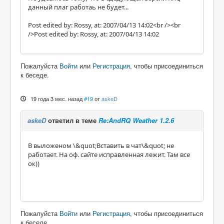
данный плаг работаь не будет...
Post edited by: Rossy, at: 2007/04/13 14:02<br /><br
/>Post edited by: Rossy, at: 2007/04/13 14:02
Пожалуйста
Войти
или
Регистрация
, чтобы присоединиться
к беседе.
19 года 3 мес. назад
#19
от
askeD
askeD
ответил в теме
Re:AndRQ Weather 1.2.6
В выложеном \&quot;Вставить в чат\&quot; не
работает. На оф. сайте исправленная лежит. Там все
ок))
Пожалуйста
Войти
или
Регистрация
, чтобы присоединиться
к беседе.