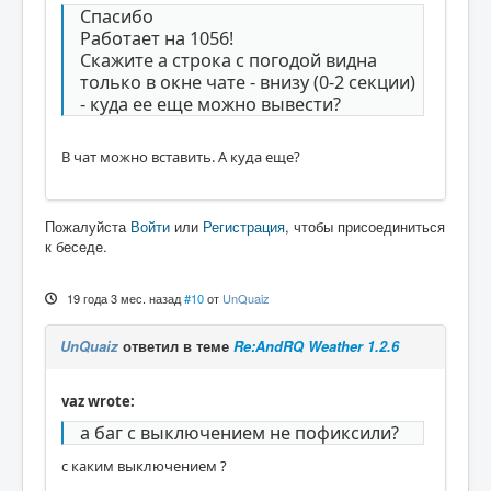
Спасибо
Работает на 1056!
Скажите а строка с погодой видна
только в окне чате - внизу (0-2 секции)
- куда ее еще можно вывести?
В чат можно вставить. А куда еще?
Пожалуйста
Войти
или
Регистрация
, чтобы присоединиться
к беседе.
19 года 3 мес. назад
#10
от
UnQuaiz
UnQuaiz
ответил в теме
Re:AndRQ Weather 1.2.6
vaz wrote:
а баг с выключением не пофиксили?
с каким выключением ?