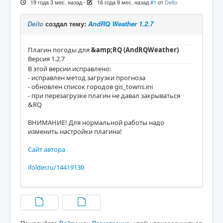
19 года 3 мес. назад
-
16 года 9 мес. назад
#1
от
Deito
Deito
создал тему:
AndRQ Weather 1.2.7
Плагин погоды для
&amp;RQ (AndRQWeather)
Версия 1.2.7
В этой версии исправлено:
- исправлен метод загрузки прогноза
- обновлен список городов gis_towns.ini
- при перезагрузке плагин не давал закрываться
&RQ
ВНИМАНИЕ! Для нормальной работы надо
изменить настройки плагина!
Сайт автора
ifolder.ru/14419130