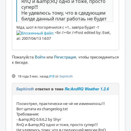
RnQ и &amp;RQ одно и тоже, просто
супер!!!
Не удевлюсь тому, что в сдедующем
билде данный плаг работаь не будет
Мда, шот я погорячился с +1.. завтра будет -1
<br /><br />Post edited by: Eset,
at: 2007/04/13 14:07
Пожалуйста
Войти
или
Регистрация
, чтобы присоединиться
к беседе.
19 года 3 мес. назад
#18
от
Sephiroth
Sephiroth
ответил в теме
Re:AndRQ Weather 1.2.6
Посмотрел, практически не чё не изменилось!!!
Вот цитата из changeslog.txt
Требования:
- &amp;RQ 0.9.6.2 by Shyr
RnQ и &amp;RQ одно и тоже, просто супер!!!
Не удевлюсь тому, что в сдедующей версии RnQ