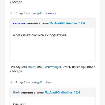
к беседе.
19 года 3 мес. назад
#5
от
vazooza
vazooza
ответил в теме
Re:AndRQ Weather 1.2.6
а баг с выключением не пофиксили?
Пожалуйста
Войти
или
Регистрация
, чтобы присоединиться
к беседе.
19 года 3 мес. назад
#6
от
tirpir
tirpir
ответил в теме
Re:AndRQ Weather 1.2.6
Спасибо