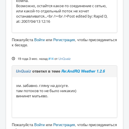
компа.
Возможно, остайтся какое-то соединение с сетью,
или какой-то отдельный поток не хочет
останавливатся...<br /><br />Post edited by: Rapid D,
at: 2007/04/13 12:16
Пожалуйста
Войти
или
Регистрация
, чтобы присоединиться
к беседе.
19 года 3 мес. назад
#14
от
UnQuaiz
UnQuaiz
ответил в теме
Re:AndRQ Weather 1.2.6
хм. забавно. гляну на досуге.
там потоков то не было никаких)
вининет матьево.
Пожалуйста
Войти
или
Регистрация
, чтобы присоединиться