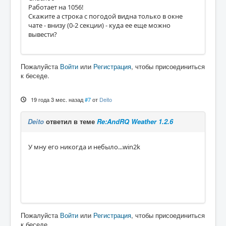
Работает на 1056!
Скажите а строка с погодой видна только в окне
чате - внизу (0-2 секции) - куда ее еще можно
вывести?
Пожалуйста
Войти
или
Регистрация
, чтобы присоединиться
к беседе.
19 года 3 мес. назад
#7
от
Deito
Deito
ответил в теме
Re:AndRQ Weather 1.2.6
У мну его никогда и небыло...win2k
Пожалуйста
Войти
или
Регистрация
, чтобы присоединиться
к беседе.