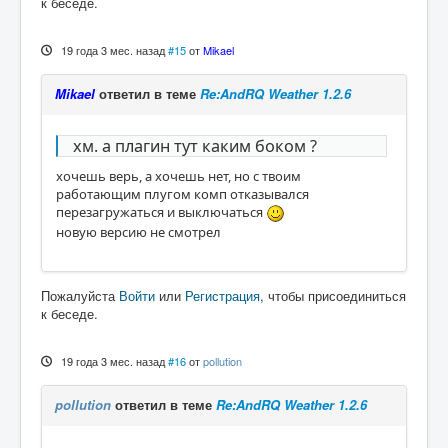
к беседе.
19 года 3 мес. назад
#15
от
Mikael
Mikael
ответил в теме
Re:AndRQ Weather 1.2.6
хм. а плагин тут каким боком ?
хочешь верь, а хочешь нет, но с твоим
работающим плугом комп отказывался
перезагружаться и выключаться
новую версию не смотрел
Пожалуйста
Войти
или
Регистрация
, чтобы присоединиться
к беседе.
19 года 3 мес. назад
#16
от
pollution
pollution
ответил в теме
Re:AndRQ Weather 1.2.6