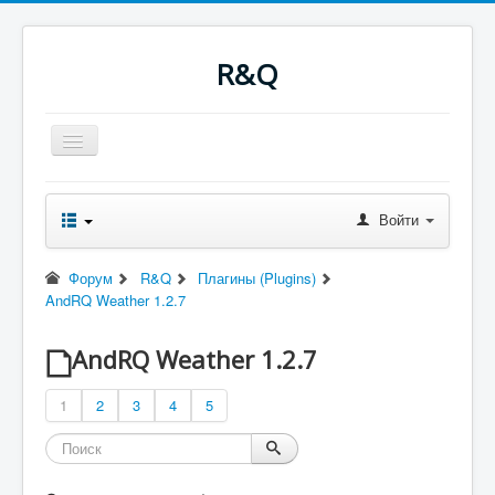
R&Q
Включить/
выключить
навигацию
Новости
Форум
Войти
Оглавление
Последнее
Поиск
Форум
R&Q
Плагины (Plugins)
Скачать
AndRQ Weather 1.2.7
Ночные сборки
Файлы
RQводство
AndRQ Weather 1.2.7
1
2
3
4
5