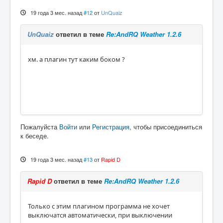
19 года 3 мес. назад
#12
от
UnQuaiz
UnQuaiz
ответил в теме
Re:AndRQ Weather 1.2.6
хм. а плагин тут каким боком ?
Пожалуйста
Войти
или
Регистрация
, чтобы присоединиться
к беседе.
19 года 3 мес. назад
#13
от
Rapid D
Rapid D
ответил в теме
Re:AndRQ Weather 1.2.6
Только с этим плагином программа не хочет
выключатся автоматически, при выключении