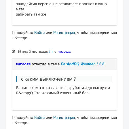
заапдейтил версию. не вставлялся прогноз в окно
чата.
забирать там же
Пожалуйста
Войти
или
Регистрация
, чтобы присоединиться
к беседе.
19 года 3 мес. назад
#11
от
vazooza
vazooza
ответил в теме
Re:AndRQ Weather 1.2.6
с каким выключением ?
Раньше комп отказывался вырубаться до выгрузки
R&amp;Q. Это же самый известьный баг.
Пожалуйста
Войти
или
Регистрация
, чтобы присоединиться
к беседе.