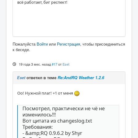
всё работает, биг респект!
Пожалуйста
Войти
или
Регистрация
, чтобы присоединиться
к беседе.
19 года 3 мес. назад
#17
от
Eset
Eset
ответил в теме
Re:AndRQ Weather 1.2.6
Оо! Нужной плаг! +1 от меня
Посмотрел, практически не чё не
изменилось!!!
Вот цитата из changeslog.txt
Требования:
- &amp;RQ 0.9.6.2 by Shyr