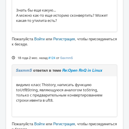
Знать бы еще какую...
А можно как-то еще историю сконвертить? Может
какая-то утилита есть?
Пожалуйста
Войти
или
Регистрация
, чтобы присоединиться
к беседе.
18 года 2 мес. назад
#124
от
SaxmmS
SaxmmS
ответил в теме
Re:Open RnQ in Linux
видимо класс Thistory, написать функцию
toUtf8String, являющуюся аналогом toString,
только с предварительным конвертированием
строки ивента в uft8.
Пожалуйста
Войти
или
Регистрация
, чтобы присоединиться
к беседе.