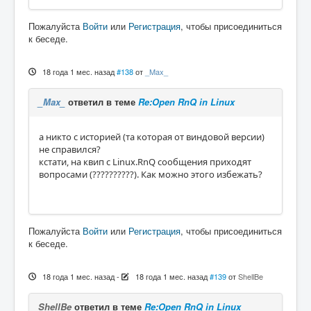
Пожалуйста
Войти
или
Регистрация
, чтобы присоединиться
к беседе.
18 года 1 мес. назад
#138
от
_Max_
_Max_
ответил в теме
Re:Open RnQ in Linux
а никто с историей (та которая от виндовой версии)
не справился?
кстати, на квип с Linux.RnQ сообщения приходят
вопросами (??????????). Как можно этого избежать?
Пожалуйста
Войти
или
Регистрация
, чтобы присоединиться
к беседе.
18 года 1 мес. назад
-
18 года 1 мес. назад
#139
от
ShellBe
ShellBe
ответил в теме
Re:Open RnQ in Linux