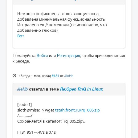
Немного пофикшены всплывающие окна,
добавлена минимальная функциональность
Испралено ещё помелочи (не исключено, что
добавленно глюков)
Вот
Пожалуйста
Войти
или
Регистрация
, чтобы присоединиться
к беседе.
18 года 1 мес. назад
#131
от
JIeHb
JIeHb
ответил в теме
Re:Open RnQ in Linux
[code:1]
sloth@misa:~$ wget
tstah.front.ru/rq_005.zip
/............./
Сохраняется в каталог: `rq_005.zip\.
[ ] 31 951 --.-K/s в 0,1s