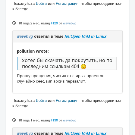
Пожалуйста
Войти
или
Регистрация
, чтобы присоединиться
к беседе.
18 года 2 мес. назад
#129
от
wavebvg
wavebvg
ответил в теме
Re:Open RnQ in Linux
pollution wrote:
хотел бы скачать да покрутить, но по
последним ссылкам 404
Прошу прощения, чистил от старых проектов -
случайно снёс, зип архив перезалит.
Пожалуйста
Войти
или
Регистрация
, чтобы присоединиться
к беседе.
18 года 1 мес. назад
#130
от
wavebvg
wavebvg
ответил в теме
Re:Open RnQ in Linux