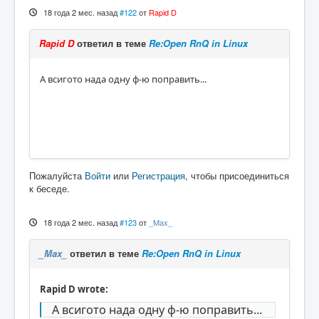
18 года 2 мес. назад
#122
от
Rapid D
Rapid D
ответил в теме
Re:Open RnQ in Linux
А всигото нада одну ф-ю поправить...
Пожалуйста
Войти
или
Регистрация
, чтобы присоединиться
к беседе.
18 года 2 мес. назад
#123
от
_Max_
_Max_
ответил в теме
Re:Open RnQ in Linux
Rapid D wrote:
А всигото нада одну ф-ю поправить...