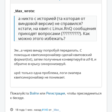
_Max_ wrote:
а никто с историей (та которая от
виндовой версии) не справился?
кстати, на квип с Linux.RnQ сообщения
приходят вопросами (??????????). Как
можно этого избежать?
Эм...а через винду попробуй переделать. С
помощью квипсинхронайзер сделай квиповский
формат(txt), затем полученые конвертируй в utf-8, и
обратно в крысу синхронизируй.
upd: только одна проблема, логи смапера
квипсинхронайзер не понимает.
Пожалуйста
Войти
или
Регистрация
, чтобы присоединиться
к беседе.
18 года 1 мес. назад
#140
от
_Max_