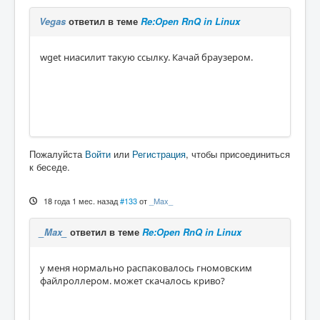
Vegas
ответил в теме
Re:Open RnQ in Linux
wget ниасилит такую ссылку. Качай браузером.
Пожалуйста
Войти
или
Регистрация
, чтобы присоединиться
к беседе.
18 года 1 мес. назад
#133
от
_Max_
_Max_
ответил в теме
Re:Open RnQ in Linux
у меня нормально распаковалось гномовским
файлроллером. может скачалось криво?