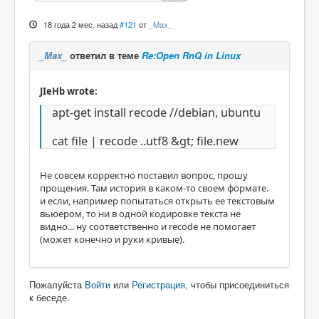
18 года 2 мес. назад
#121
от
_Max_
_Max_
ответил в теме
Re:Open RnQ in Linux
JIeHb wrote:
apt-get install recode //debian, ubuntu
cat file | recode ..utf8 &gt; file.new
Не совсем корректно поставил вопрос, прошу
прощения. Там история в каком-то своем формате.
и если, например попытаться открыть ее текстовым
вьюером, то ни в одной кодировке текста не
видно... ну соответственно и recode не помогает
(может конечно и руки кривые).
Пожалуйста
Войти
или
Регистрация
, чтобы присоединиться
к беседе.