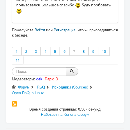
пользовался. Большое спасибо
буду пробовать
Пожалуйста
Войти
или
Регистрация
, чтобы присоединиться
к беседе.
1
2
3
4
5
6
7
8
9
10
11
Модераторы:
dek
,
Rapid D
Форум
R&Q
Исходники (Sources)
Open RnQ in Linux
Время создания страницы: 0.567 секунд
Работает на
Kunena форум