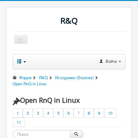
R&Q
Включить/
выключить
навигацию
Новости
Форум
Войти
Оглавление
Последнее
Поиск
Форум
R&Q
Исходники (Sources)
Скачать
Open RnQ in Linux
Ночные сборки
Файлы
RQводство
Open RnQ in Linux
1
2
3
4
5
6
7
8
9
10
11