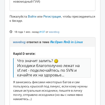
новомодный ГУИ)
Пожалуйста
Войти
или
Регистрация
, чтобы присоединиться
к беседе.
18 года 1 мес. назад
#137
от
wavebvg
wavebvg
ответил в теме
Re:Open RnQ in Linux
Rapid D wrote:
Что значит залить?
Исходики благополучно лежат на
sf.net - подключайтесь по SVN и
качайте их на здоровье...
Я занисаюсь фиксами некоторых багов и сам
пользуюсь крыской под линукс, если кому нужны
самые актуальные исходники, пишите в личку
почту, отправлю исходники (но вы с ними явно
намаетесь...)