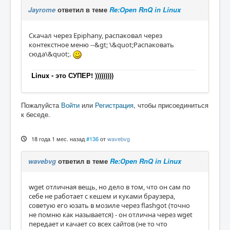
Jayrome
ответил в теме
Re:Open RnQ in Linux
Скачал через Epiphany, распаковал через
контекстное меню --&gt; \&quot;Распаковать
сюда\&quot;.
Linux - это СУПЕР! )))))))))
Пожалуйста
Войти
или
Регистрация
, чтобы присоединиться
к беседе.
18 года 1 мес. назад
#136
от
wavebvg
wavebvg
ответил в теме
Re:Open RnQ in Linux
wget отличная вещь, но дело в том, что он сам по
себе не работает с кешем и куками браузера,
советую его юзать в мозиле через flashgot (точно
не помню как называется) - он отлична через wget
передает и качает со всех сайтов (не то что