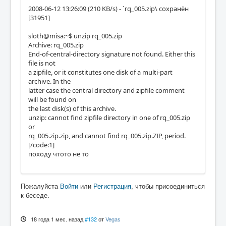
2008-06-12 13:26:09 (210 KB/s) - `rq_005.zip\ сохранён
[31951]
sloth@misa:~$ unzip rq_005.zip
Archive: rq_005.zip
End-of-central-directory signature not found. Either this
file is not
a zipfile, or it constitutes one disk of a multi-part
archive. In the
latter case the central directory and zipfile comment
will be found on
the last disk(s) of this archive.
unzip: cannot find zipfile directory in one of rq_005.zip
or
rq_005.zip.zip, and cannot find rq_005.zip.ZIP, period.
[/code:1]
походу чтото не то
Пожалуйста
Войти
или
Регистрация
, чтобы присоединиться
к беседе.
18 года 1 мес. назад
#132
от
Vegas