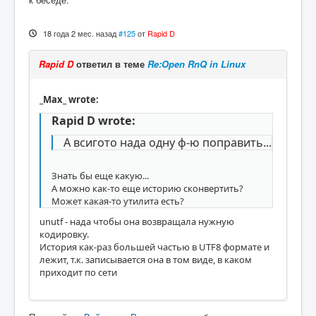
18 года 2 мес. назад
#125
от
Rapid D
Rapid D
ответил в теме
Re:Open RnQ in Linux
_Max_ wrote:
Rapid D wrote:
А всигото нада одну ф-ю поправить...
Знать бы еще какую...
А можно как-то еще историю сконвертить?
Может какая-то утилита есть?
unutf - нада чтобы она возвращала нужную
кодировку.
История как-раз большей частью в UTF8 формате и
лежит, т.к. записывается она в том виде, в каком
приходит по сети