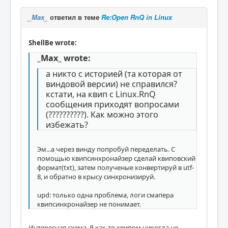
_Max_
ответил в теме
Re:Open RnQ in Linux
ShellBe wrote:
_Max_ wrote:
а никто с историей (та которая от
виндовой версии) не справился?
кстати, на квип с Linux.RnQ
сообщения приходят вопросами
(??????????). Как можно этого
избежать?
Эм...а через винду попробуй переделать. С
помощью квипсинхронайзер сделай квиповский
формат(txt), затем полученые конвертируй в utf-
8, и обратно в крысу синхронизируй.
upd: только одна проблема, логи смапера
квипсинхронайзер не понимает.
Интересная схема. Я как-то квипом никогда не