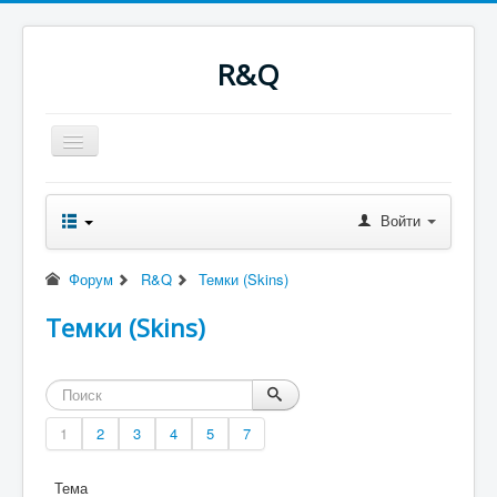
R&Q
Включить/
выключить
навигацию
Новости
Форум
Войти
Оглавление
Последнее
Поиск
Форум
R&Q
Темки (Skins)
Скачать
Ночные сборки
Темки (Skins)
Файлы
RQводство
1
2
3
4
5
7
Тема