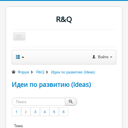
R&Q
Включить/
выключить
навигацию
Новости
Форум
Войти
Оглавление
Последнее
Поиск
Форум
R&Q
Идеи по развитию (Ideas)
Скачать
Ночные сборки
Идеи по развитию (Ideas)
Файлы
RQводство
1
2
3
4
5
6
Тема